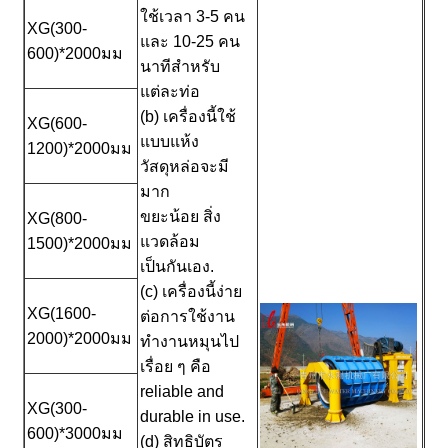
ใช้เวลา 3-5 คน
XG(300-
และ 10-25 คน
600)*2000มม
นาทีสำหรับ
แต่ละท่อ
(b) เครื่องนี้ใช้
XG(600-
แบบแห้ง
1200)*2000มม
วัสดุหล่อจะมี
มาก
ขยะน้อย สิ่ง
XG(800-
แวดล้อม
1500)*2000มม
เป็นกันเอง.
(c) เครื่องนี้ง่าย
XG(1600-
ต่อการใช้งาน
2000)*2000มม
ทำงานหมุนไป
เรื่อย ๆ คือ
reliable and
XG(300-
durable in use.
600)*3000มม
(d) สิทธิบัตร