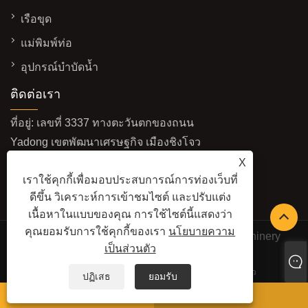
เรือขุด
แม่พิมพ์ท่อ
อุปกรณ์บำบัดน้ำ
ติดต่อเรา
ที่อยู่: เลขที่ 3337 ทางตะวันตกของถนน
Yadong เขตพัฒนาเศรษฐกิจ เมืองชิงโจว
มณฑลซานตง ประเทศจีน
X
เราใช้คุกกี้เพื่อมอบประสบการณ์การท่องเว็บที่
อีเมล:
sales@baolaimachinery.com
ดีขึ้น วิเคราะห์การเข้าชมไซต์ และปรับแต่ง
โทร:
+86-15662587580
เนื้อหาในแบบของคุณ การใช้ไซต์นี้แสดงว่า
คุณยอมรับการใช้คุกกี้ของเรา
นโยบายความ
ลิขสิทธิ์© 2024 Qingzhou Water Conservancy Machinery
เป็นส่วนตัว
Factory Co., Ltd. สงวนลิขสิทธิ์
LINKS
SITEMAP
RSS
XML
นโยบายความเป็นส่วนตัว
ปฏิเสธ
ยอมรับ
วอทส์แอพ
อีเมล