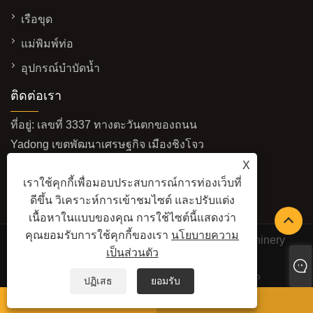
เรือขุด
แม่พิมพ์ท่อ
อุปกรณ์บำบัดน้ำ
ติดต่อเรา
ที่อยู่: เลขที่ 3337 ทางตะวันตกของถนน
Yadong เขตพัฒนาเศรษฐกิจ เมืองชิงโจว
มณฑลซานตง ประเทศจีน
X
เราใช้คุกกี้เพื่อมอบประสบการณ์การท่องเว็บที่
อีเมล:
sales@baolaimachinery.com
ดีขึ้น วิเคราะห์การเข้าชมไซต์ และปรับแต่ง
โทร:
+86-15662587580
เนื้อหาในแบบของคุณ การใช้ไซต์นี้แสดงว่า
คุณยอมรับการใช้คุกกี้ของเรา
นโยบายความ
ลิขสิทธิ์© 2024 Qingzhou Water Conservancy Machinery
เป็นส่วนตัว
Factory Co., Ltd. สงวนลิขสิทธิ์
LINKS
SITEMAP
RSS
XML
นโยบายความเป็นส่วนตัว
ปฏิเสธ
ยอมรับ
วอทส์แอพ
อีเมล