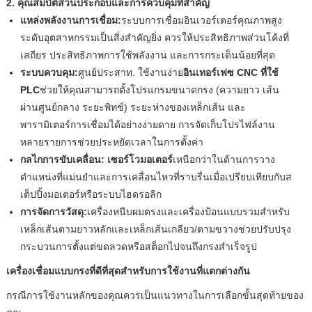
2. คุณสมบัติส่วนประกอบและการควบคุมที่สำคัญ
แหล่งพลังงานการเชื่อม:
ระบบการเชื่อมอินเวอร์เตอร์คุณภาพสูง
ระดับอุตสาหกรรมเป็นสิ่งสำคัญยิ่ง ควรให้ประสิทธิภาพส่วนโค้งที่
เสถียร ประสิทธิภาพการใช้พลังงาน และการกระเด็นน้อยที่สุด
ระบบควบคุม:
ศูนย์ประสาท. ใช้งานง่าย
อินเทอร์เฟซ CNC ที่ใช้
PLC
ช่วยให้คุณสามารถตั้งโปรแกรมขนาดกรง (ความยาว เส้น
ผ่านศูนย์กลาง ระยะพิทช์) ระยะห่างของเหล็กเส้น และ
พารามิเตอร์การเชื่อมได้อย่างง่ายดาย การจัดเก็บโปรไฟล์งาน
หลายรายการช่วยประหยัดเวลาในการตั้งค่า
กลไกการขับเคลื่อน:
เซอร์โวมอเตอร์
เหนือกว่าในด้านการวาง
ตำแหน่งที่แม่นยำและการเคลื่อนไหวที่ราบรื่นเมื่อเปรียบเทียบกับส
เต็ปปิ้งมอเตอร์หรือระบบไฮดรอลิก
การจัดการวัสดุ:
เครื่องหนีบผมตรงและเครื่องป้อนแบบรวมสำหรับ
เหล็กเส้นตามยาวหลักและเหล็กเส้นเกลียว/ตามขวางช่วยปรับปรุง
กระบวนการตั้งแต่ขดลวดหรือสต็อกไปจนถึงกรงสำเร็จรูป
เครื่องเชื่อมแบบกรงที่ดีที่สุดสำหรับการใช้งานที่แตกต่างกัน
กรณีการใช้งานหลักของคุณควรเป็นแนวทางในการเลือกขั้นสุดท้ายของ