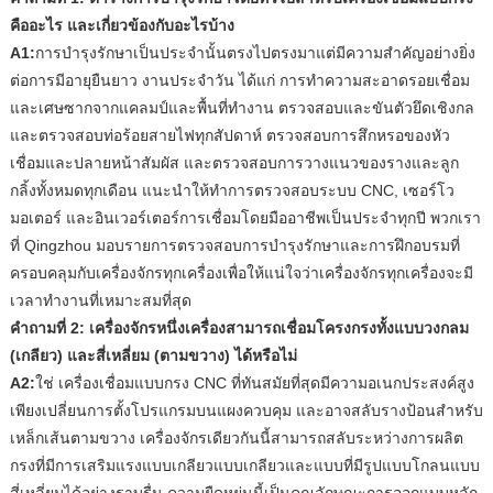
คืออะไร และเกี่ยวข้องกับอะไรบ้าง
A1:
การบำรุงรักษาเป็นประจำนั้นตรงไปตรงมาแต่มีความสำคัญอย่างยิ่ง
ต่อการมีอายุยืนยาว งานประจำวัน ได้แก่ การทำความสะอาดรอยเชื่อม
และเศษซากจากแคลมป์และพื้นที่ทำงาน ตรวจสอบและขันตัวยึดเชิงกล
และตรวจสอบท่อร้อยสายไฟทุกสัปดาห์ ตรวจสอบการสึกหรอของหัว
เชื่อมและปลายหน้าสัมผัส และตรวจสอบการวางแนวของรางและลูก
กลิ้งทั้งหมดทุกเดือน แนะนำให้ทำการตรวจสอบระบบ CNC, เซอร์โว
มอเตอร์ และอินเวอร์เตอร์การเชื่อมโดยมืออาชีพเป็นประจำทุกปี พวกเรา
ที่ Qingzhou มอบรายการตรวจสอบการบำรุงรักษาและการฝึกอบรมที่
ครอบคลุมกับเครื่องจักรทุกเครื่องเพื่อให้แน่ใจว่าเครื่องจักรทุกเครื่องจะมี
เวลาทำงานที่เหมาะสมที่สุด
คำถามที่ 2: เครื่องจักรหนึ่งเครื่องสามารถเชื่อมโครงกรงทั้งแบบวงกลม
(เกลียว) และสี่เหลี่ยม (ตามขวาง) ได้หรือไม่
A2:
ใช่ เครื่องเชื่อมแบบกรง CNC ที่ทันสมัยที่สุดมีความอเนกประสงค์สูง
เพียงเปลี่ยนการตั้งโปรแกรมบนแผงควบคุม และอาจสลับรางป้อนสำหรับ
เหล็กเส้นตามขวาง เครื่องจักรเดียวกันนี้สามารถสลับระหว่างการผลิต
กรงที่มีการเสริมแรงแบบเกลียวแบบเกลียวและแบบที่มีรูปแบบโกลนแบบ
สี่เหลี่ยมได้อย่างราบรื่น ความยืดหยุ่นนี้เป็นคุณลักษณะการออกแบบหลัก