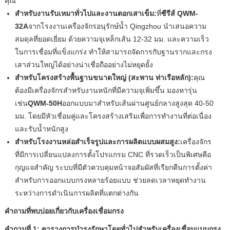
คุณ
สำหรับงานรับเหมาทั่วไปและงานตอกเสาเข็ม:
ที่
ซีรีส์ QWM-
32A
จากโรงงานเครื่องจักรอนุรักษ์น้ำ Qingzhou นำเสนอความ
สมดุลที่ยอดเยี่ยม ด้วยความจุเหล็กเส้น 12-32 มม. และความเร็ว
ในการเชื่อมที่แข็งแกร่ง ทำให้สามารถจัดการกับฐานรากและกรง
เสาส่วนใหญ่ได้อย่างน่าเชื่อถืออย่างไม่หยุดยั้ง
สำหรับโครงสร้างพื้นฐานขนาดใหญ่ (สะพาน ท่าเรือหลัก):
คุณ
ต้องมีเครื่องจักรสำหรับงานหนักที่มีความจุเพิ่มขึ้น มองหารุ่น
เช่น
QWM-50H
ออกแบบมาสำหรับเส้นผ่านศูนย์กลางสูงสุด 40-50
มม. โดยมีหัวเชื่อมคู่และโครงสร้างเสริมเพื่อการทำงานที่ต่อเนื่อง
และรับน้ำหนักสูง
สำหรับโรงงานหล่อสำเร็จรูปและการผลิตแบบผสมสูง:
เครื่องจักร
ที่มีการเปลี่ยนแปลงการตั้งโปรแกรม CNC ที่รวดเร็วเป็นพิเศษคือ
กุญแจสำคัญ ระบบที่มีตัวควบคุมหน้าจอสัมผัสที่เรียกคืนการตั้งค่า
สำหรับการออกแบบกรงหลายร้อยแบบ ช่วยลดเวลาหยุดทำงาน
ระหว่างการดำเนินการผลิตที่แตกต่างกัน
คำถามที่พบบ่อยเกี่ยวกับเครื่องเชื่อมกรง
คำถามที่ 1: ตารางการบำรุงรักษาโดยทั่วไปสำหรับเครื่องเชื่อมแบบกรง