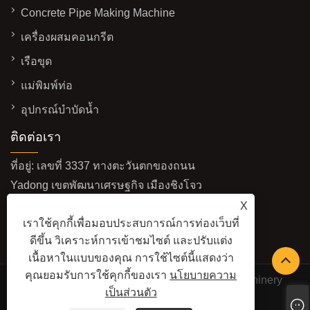
Concrete Pipe Making Machine
เครื่องผสมคอนกรีต
เรือขุด
แม่พิมพ์ท่อ
อุปกรณ์บำบัดน้ำ
ติดต่อเรา
ที่อยู่: เลขที่ 3337 ทางตะวันตกของถนน
Yadong เขตพัฒนาเศรษฐกิจ เมืองชิงโจว
มณฑลซานตง ประเทศจีน
X
เราใช้คุกกี้เพื่อมอบประสบการณ์การท่องเว็บที่
อีเมล:
sales@baolaimachinery.com
ดีขึ้น วิเคราะห์การเข้าชมไซต์ และปรับแต่ง
โทร:
+86-15662587580
เนื้อหาในแบบของคุณ การใช้ไซต์นี้แสดงว่า
คุณยอมรับการใช้คุกกี้ของเรา
นโยบายความ
ลิขสิทธิ์© 2024 Qingzhou Water Conservancy Machinery
เป็นส่วนตัว
Factory Co., Ltd. สงวนลิขสิทธิ์